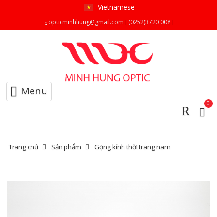
Vietnamese
opticminhhung@gmail.com
(0252)3720 008
Menu
0
Trang chủ
Sản phẩm
Gọng kính thời trang nam