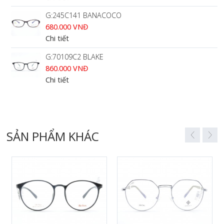
G:245C141 BANACOCO
680.000 VNĐ
Chi tiết
G:70109C2 BLAKE
860.000 VNĐ
Chi tiết
SẢN PHẨM KHÁC