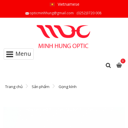
Vietnamese
opticminhhung@gmail.com
(0252)3720 008
Menu
0
Trang chủ
Sản phẩm
Gọng kính