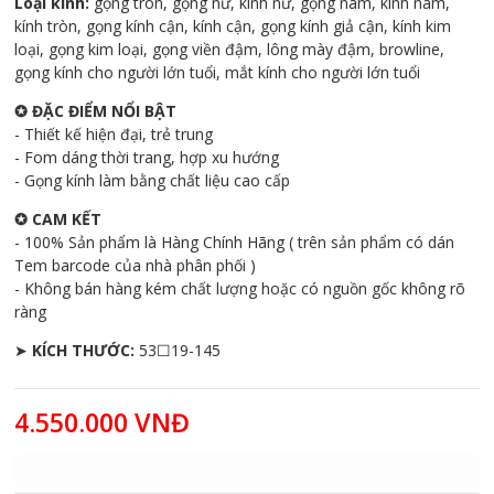
Loại kính:
gọng tròn, gọng nữ, kính nữ, gọng nam, kính nam,
kính tròn, gọng kính cận, kính cận, gọng kính giả cận, kính kim
loại, gọng kim loại, gọng viền đậm, lông mày đậm, browline,
gọng kính cho người lớn tuổi, mắt kính cho người lớn tuổi
✪
ĐẶC ĐIỂM NỔI BẬT
- Thiết kế hiện đại, trẻ trung
- Fom dáng thời trang, hợp xu hướng
- Gọng kính làm bằng chất liệu cao cấp
✪
CAM KẾT
- 100% Sản phẩm là Hàng Chính Hãng ( trên sản phẩm có dán
Tem barcode của nhà phân phối )
- Không bán hàng kém chất lượng hoặc có nguồn gốc không rõ
ràng
➤
KÍCH THƯỚC:
53☐19-145
4.550.000 VNĐ