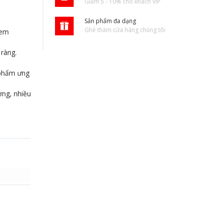
Giảm 5 - 10% cho khách VIP
Sản phẩm đa dạng
Ghé thăm cửa hàng chúng tôi
Tem
ràng.
 phẩm ưng
ợng, nhiều