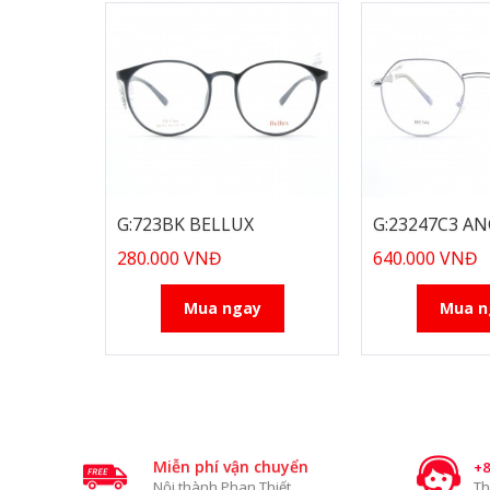
G:723BK BELLUX
G:23247C3 AN
280.000 VNĐ
640.000 VNĐ
Mua ngay
Mua n
Miễn phí vận chuyển
+8
Nội thành Phan Thiết
Th