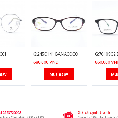
CCI
G:245C141 BANACOCO
G:70109C2
680.000 VNĐ
860.000 V
gay
Mua ngay
Mu
Giá cả cạnh tranh
4 2523720008
ứ hai - Chủ nhật, 7:00 - 21:00
Giảm 5 - 10% cho khách V