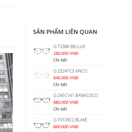
SẢN PHẨM LIÊN QUAN
G:723BK BELLUX
280.000 VNĐ
Chi tiết
G:23247C3 ANCCI
640.000 VNĐ
Chi tiết
G:245C141 BANACOCO
680.000 VNĐ
Chi tiết
G:70109C2 BLAKE
860.000 VNĐ