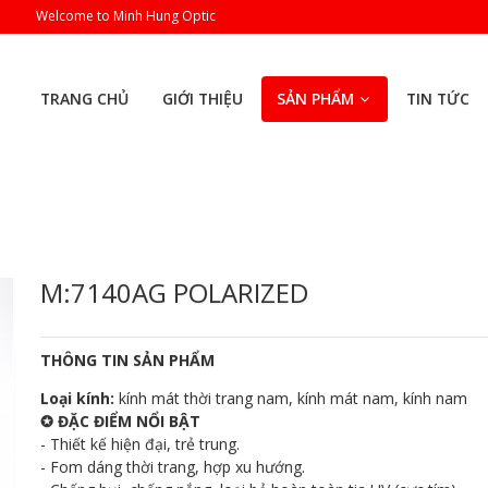
Welcome to Minh Hung Optic
TRANG CHỦ
GIỚI THIỆU
SẢN PHẨM
TIN TỨC
M:7140AG POLARIZED
THÔNG TIN SẢN PHẨM
Loại kính:
kính mát thời trang nam, kính mát nam, kính nam
✪ ĐẶC ĐIỂM NỔI BẬT
- Thiết kế hiện đại, trẻ trung.
- Fom dáng thời trang, hợp xu hướng.