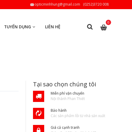
opticminhhung@gmail.com
(0252)3720 008
0
TUYỂN DỤNG
LIÊN HỆ
Tại sao chọn chúng tôi
Miễn phí vận chuyển
Nội thành Phan Thiết
Bảo hành
Các sản phẩm lỗi từ nhà sản xuất
Giá cả cạnh tranh