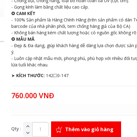
- Chống bụi, chống nắng, loại bỏ hoàn toàn tia UV (cực tím).
- Gọng kính làm bằng chất liệu cao cấp.
✪ CAM KẾT
- 100% Sản phẩm là Hàng Chính Hãng (trên sản phẩm có dán 
barcode của nhà phân phối, tem chống hàng giả của Bộ CA)
- Không bán hàng kém chất lượng hoặc có nguồn gốc không rõ 
✪ MẪU MÃ
- Đẹp & Đa dạng, giúp khách hàng dễ dàng lựa chọn được sản
ý.
- Luôn cập nhật mẫu mới, phong phú, phù hợp với nhiều đối tư
lứa tuổi khác nhau.
➤
KÍCH THƯỚC:
142☐0-147
760.000 VNĐ
Qty :
Thêm vào giỏ hàng