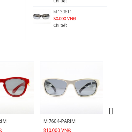
Chi tiết
M:130611
80.000 VNĐ
Chi tiết
RIM
M:7604-PARIM
M:808-O
NĐ
810.000 VNĐ
888.000