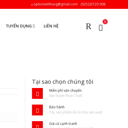
opticminhhung@gmail.com
(0252)3720 008
0
TUYỂN DỤNG
LIÊN HỆ
Tại sao chọn chúng tôi
Miễn phí vận chuyển
Nội thành Phan Thiết
Bảo hành
Các sản phẩm lỗi từ nhà sản xuất
Giá cả cạnh tranh