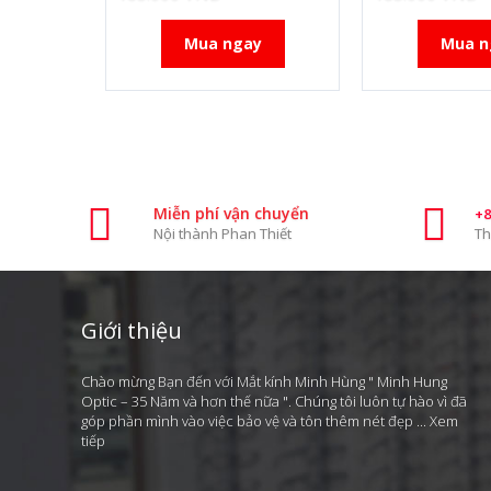
Mua ngay
Mua n
Miễn phí vận chuyển
+8
Nội thành Phan Thiết
Th
Giới thiệu
Chào mừng Bạn đến với Mắt kính Minh Hùng " Minh Hung
Optic – 35 Năm và hơn thế nữa ". Chúng tôi luôn tự hào vì đã
góp phần mình vào việc bảo vệ và tôn thêm nét đẹp ...
Xem
tiếp