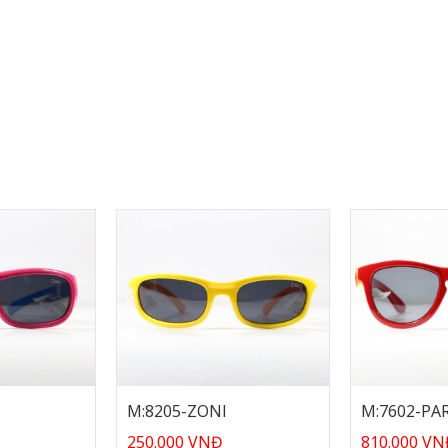
M:8205-ZONI
M:7602-PA
250.000 VNĐ
810.000 V