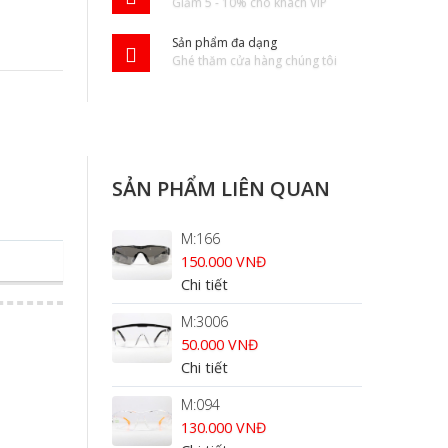
Giảm 5 - 10% cho khách VIP
Sản phẩm đa dạng
Ghé thăm cửa hàng chúng tôi
SẢN PHẨM LIÊN QUAN
M:166
150.000 VNĐ
Chi tiết
M:3006
50.000 VNĐ
Chi tiết
M:094
130.000 VNĐ