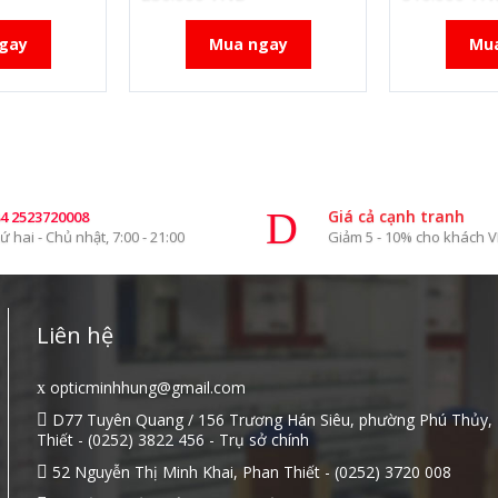
gay
Mua ngay
Mu
Giá cả cạnh tranh
4 2523720008
ứ hai - Chủ nhật, 7:00 - 21:00
Giảm 5 - 10% cho khách V
Liên hệ
opticminhhung@gmail.com
D77 Tuyên Quang / 156 Trương Hán Siêu, phường Phú Thủy,
Thiết - (0252) 3822 456 - Trụ sở chính
52 Nguyễn Thị Minh Khai, Phan Thiết - (0252) 3720 008