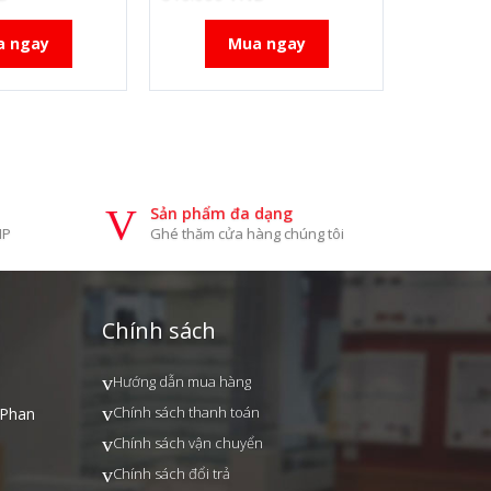
a ngay
Mua ngay
Sản phẩm đa dạng
IP
Ghé thăm cửa hàng chúng tôi
Chính sách
Hướng dẫn mua hàng
Chính sách thanh toán
 Phan
Chính sách vận chuyển
Chính sách đổi trả