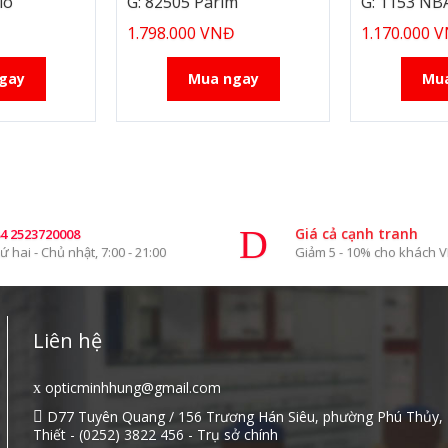
io
G: 82505 Parim
G: 1153 NB
1.798.000 VNĐ
1.170.000 
gay
Mua ngay
Mu
Giá cả cạnh tranh
4 2523720008
ứ hai - Chủ nhật, 7:00 - 21:00
Giảm 5 - 10% cho khách V
Liên hệ
opticminhhung@gmail.com
D77 Tuyên Quang / 156 Trương Hán Siêu, phường Phú Thủy,
Thiết - (0252) 3822 456 - Trụ sở chính