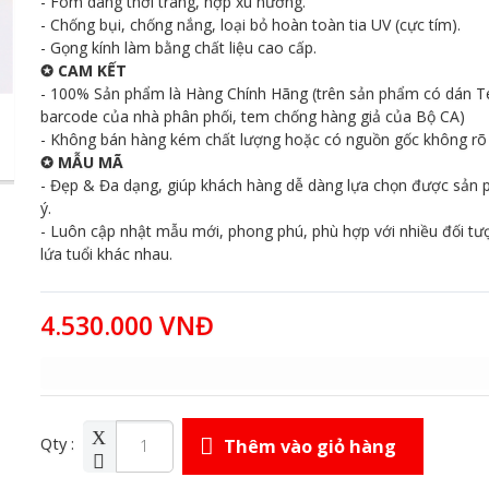
- Fom dáng thời trang, hợp xu hướng.
- Chống bụi, chống nắng, loại bỏ hoàn toàn tia UV (cực tím).
- Gọng kính làm bằng chất liệu cao cấp.
✪ CAM KẾT
- 100% Sản phẩm là Hàng Chính Hãng (trên sản phẩm có dán 
barcode của nhà phân phối, tem chống hàng giả của Bộ CA)
- Không bán hàng kém chất lượng hoặc có nguồn gốc không rõ 
✪ MẪU MÃ
- Đẹp & Đa dạng, giúp khách hàng dễ dàng lựa chọn được sản
ý.
- Luôn cập nhật mẫu mới, phong phú, phù hợp với nhiều đối tư
lứa tuổi khác nhau.
4.530.000 VNĐ
Qty :
Thêm vào giỏ hàng