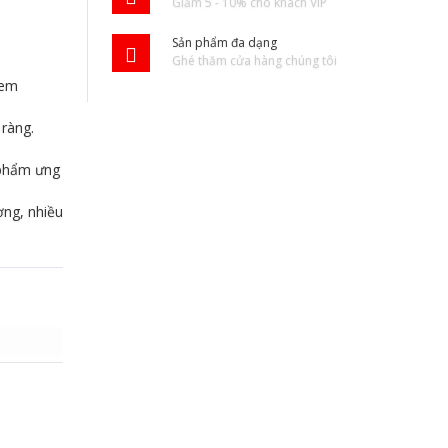
Giảm 5 - 10% cho khách VIP
Sản phẩm đa dạng
Ghé thăm cửa hàng chúng tôi
Tem
ràng.
 phẩm ưng
ợng, nhiều