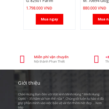
G: 82501 Parim
M: 70694 Giog
1.798.000 VNĐ
880.000 VNĐ
Mua ngay
Mua n
Miễn phí vận chuyển
+8
Nội thành Phan Thiết
Th
Giới thiệu
Chào mừng Bạn đến với Mắt kính Minh Hùng " Minh Hung
Optic – 35 Năm và hơn thế nữa ". Chúng tôi luôn tự hào vì đã
góp phần mình vào việc bảo vệ và tôn thêm nét đẹp ...
Xem
tiếp