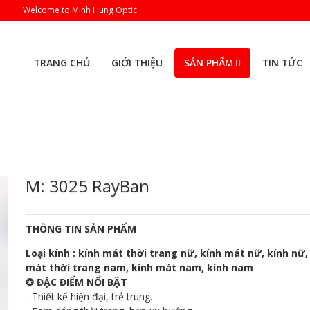
Welcome to Minh Hung Optic
TRANG CHỦ
GIỚI THIỆU
SẢN PHẨM
TIN TỨC
M: 3025 RayBan
THÔNG TIN SẢN PHẨM
Loại kính : kính mát thời trang nữ, kính mát nữ, kính nữ,
mát thời trang nam, kính mát nam, kính nam
✪ ĐẶC ĐIỂM NỔI BẬT
- Thiết kế hiện đại, trẻ trung.