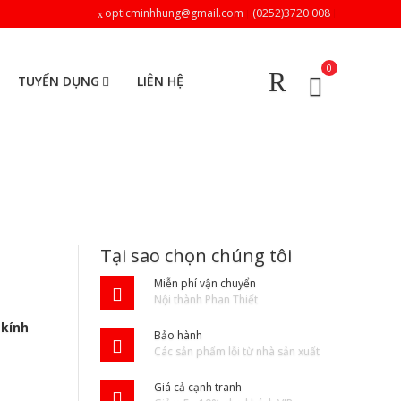
opticminhhung@gmail.com
(0252)3720 008
0
TUYỂN DỤNG
LIÊN HỆ
Tại sao chọn chúng tôi
Miễn phí vận chuyển
Nội thành Phan Thiết
 kính
Bảo hành
Các sản phẩm lỗi từ nhà sản xuất
Giá cả cạnh tranh