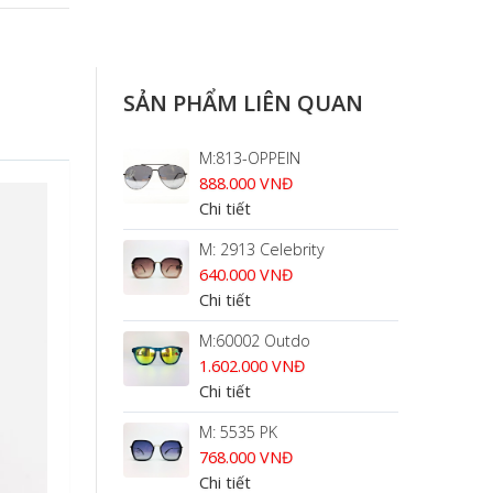
SẢN PHẨM LIÊN QUAN
M:813-OPPEIN
888.000 VNĐ
Chi tiết
M: 2913 Celebrity
640.000 VNĐ
Chi tiết
M:60002 Outdo
1.602.000 VNĐ
Chi tiết
M: 5535 PK
768.000 VNĐ
Chi tiết