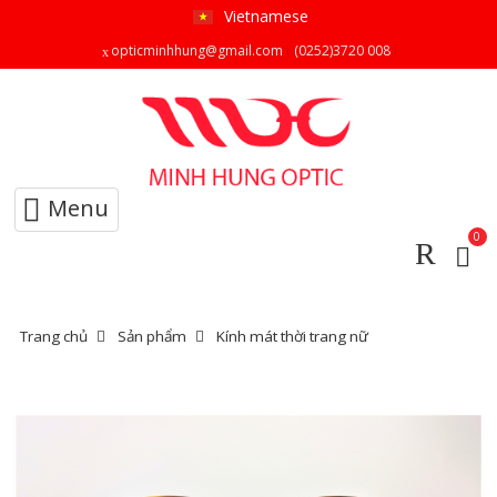
Vietnamese
opticminhhung@gmail.com
(0252)3720 008
Menu
0
Trang chủ
Sản phẩm
Kính mát thời trang nữ