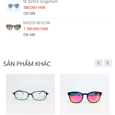
M: 82924 GiogioFerri
580.000 VNĐ
Chi tiết
M:8203-REVLON
1.760.000 VNĐ
Chi tiết
SẢN PHẨM KHÁC