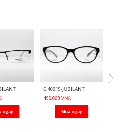
UBILANT
G:40015-JUBILANT
G:97450
NĐ
490.000 VNĐ
280.000
a ngay
Mua ngay