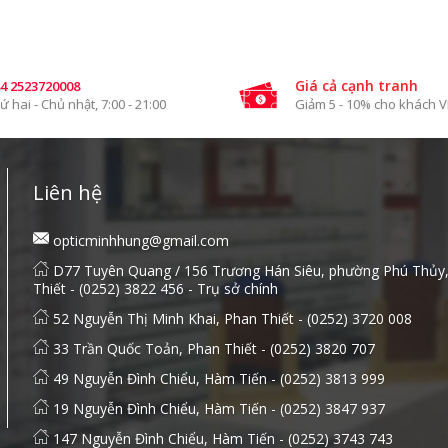
Giá cả cạnh tranh
4 2523720008
ứ hai - Chủ nhật, 7:00 - 21:00
Giảm 5 - 10% cho khách V
Liên hệ
opticminhhung@gmail.com
D77 Tuyên Quang / 156 Trương Hán Siêu, phường Phú Thủy
Thiết - (0252) 3822 456 - Trụ sở chính
52 Nguyễn Thị Minh Khai, Phan Thiết - (0252) 3720 008
33 Trần Quốc Toản, Phan Thiết - (0252) 3820 707
49 Nguyễn Đình Chiểu, Hàm Tiến - (0252) 3813 999
19 Nguyễn Đình Chiểu, Hàm Tiến - (0252) 3847 937
147 Nguyễn Đình Chiểu, Hàm Tiến - (0252) 3743 743