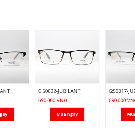
LANT
G:50022-JUBILANT
G:50017-J
690.000 VNĐ
690.000 V
gay
Mua ngay
Mu