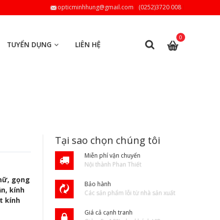
opticminhhung@gmail.com
(0252)3720 008
0
TUYỂN DỤNG
LIÊN HỆ
Tại sao chọn chúng tôi
Miễn phí vận chuyển
Nội thành Phan Thiết
 nữ, gọng
Bảo hành
n, kính
Các sản phẩm lỗi từ nhà sản xuất
t kính
Giá cả cạnh tranh