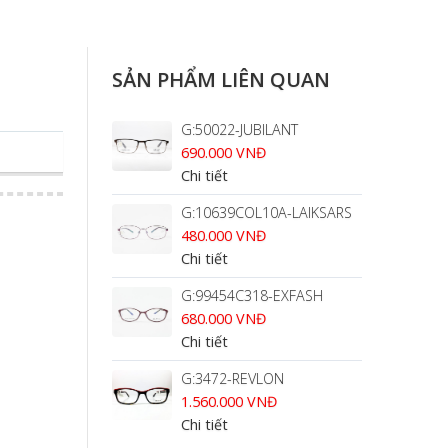
SẢN PHẨM LIÊN QUAN
G:50022-JUBILANT
690.000 VNĐ
Chi tiết
G:10639COL10A-LAIKSARS
480.000 VNĐ
Chi tiết
G:99454C318-EXFASH
680.000 VNĐ
Chi tiết
G:3472-REVLON
1.560.000 VNĐ
Chi tiết