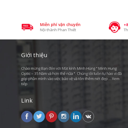
Miễn phí vận chuyển
+8
Nội thành Phan Thiết
Th
Giới thiệu
Chào mừng Bạn đến với Mắt kính Minh Hùng " Minh Hung
Optic – 35 Năm và hơn thế nữa ". Chúng tôi luôn tự hào vì đã
góp phần mình vào việc bảo vệ và tôn thêm nét đẹp ...
Xem
tiếp
Link